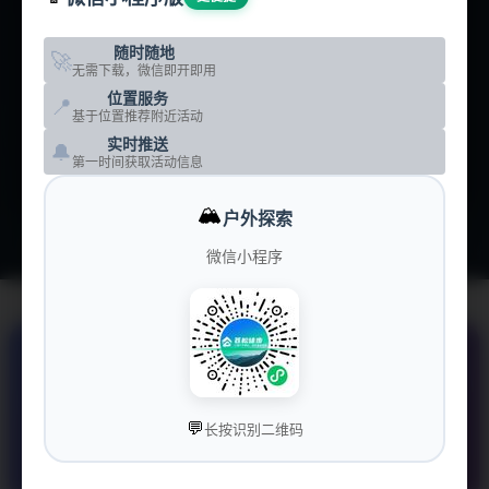
随时随地
🏕️
🚀
营地大全
CAMPS
无需下载，微信即开即用
位置服务
📍
💰
基于位置推荐附近活动
价格洞察
PRICING
实时推送
🔔
第一时间获取活动信息
💝
赞助我们
SPONSOR
🏔️
户外探索
微信小程序
🎯
户外活动大全
💬
Outdoor Activities
长按识别二维码
发现精彩户外活动，享受大自然的魅力