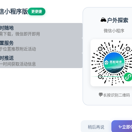
信小程序版
更便捷
🏔️
户外探索
😔 获取俱乐部信息失败
时随地
微信小程序
需下载，微信即开即用
Failed to fetch
置服务
于位置推荐附近活动
时推送
重试
一时间获取活动信息
💬
长按识别二维码
✨
稍后再说
立即