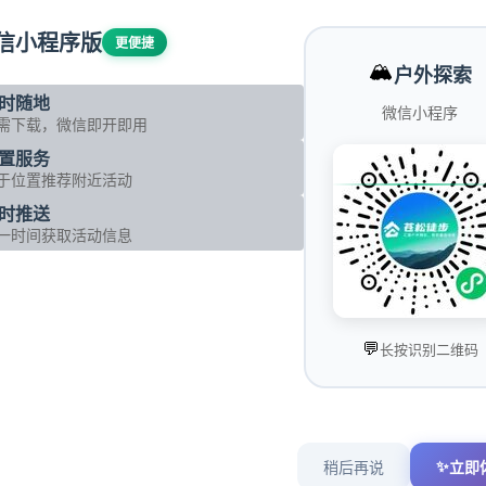
信小程序版
更便捷
🏔️
户外探索
😔 获取俱乐部信息失败
时随地
微信小程序
需下载，微信即开即用
Failed to fetch
置服务
于位置推荐附近活动
时推送
重试
一时间获取活动信息
💬
长按识别二维码
✨
稍后再说
立即