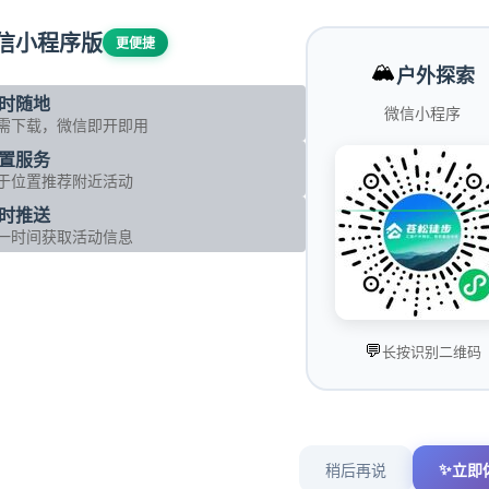
信小程序版
更便捷
🏔️
户外探索
😔 获取俱乐部信息失败
时随地
微信小程序
需下载，微信即开即用
Failed to fetch
置服务
于位置推荐附近活动
时推送
重试
一时间获取活动信息
💬
长按识别二维码
✨
稍后再说
立即