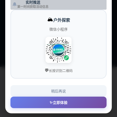
实时推送
🔔
第一时间获取活动信息
🏕️
营地大全
CAMPS
🏔️
户外探索
💰
价格洞察
PRICING
微信小程序
💝
赞助我们
SPONSOR
💬
长按识别二维码
稍后再说
😔 获取俱乐部信息失败
✨
立即体验
Failed to fetch