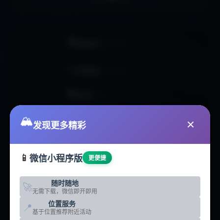
🏠
网站首页
HOMEPAGE
📊
活动数据
ACTIVITIES
🏢
俱乐部
CLUBS
🥾
🏔️
户外线路
ROUTES
×
发现更多精彩
📰
户外资讯
NEWS
📱
微信小程序版
更便捷
🛠️
智能工具
TOOLS
随时随地
🚀
🗺️
无需下载，微信即开即用
地点分析
LOCATIONS
位置服务
📍
基于位置推荐附近活动
☁️
热门地点
DESTINATIONS