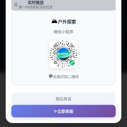
实时推送
🔔
第一时间获取活动信息
🏕️
营地大全
CAMPS
🏔️
户外探索
💰
价格洞察
PRICING
微信小程序
💝
赞助我们
SPONSOR
💬
长按识别二维码
稍后再说
😔 获取俱乐部信息失败
✨
立即体验
Failed to fetch