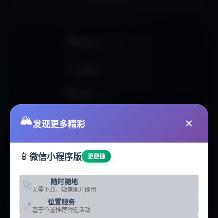
🏠
网站首页
HOMEPAGE
📊
活动数据
ACTIVITIES
🏢
俱乐部
CLUBS
🥾
🏔️
户外线路
ROUTES
×
发现更多精彩
📰
户外资讯
NEWS
📱
微信小程序版
更便捷
🛠️
智能工具
TOOLS
随时随地
🚀
🗺️
无需下载，微信即开即用
地点分析
LOCATIONS
位置服务
📍
基于位置推荐附近活动
☁️
热门地点
DESTINATIONS