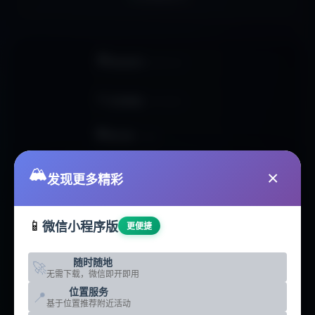
🏠
网站首页
HOMEPAGE
📊
活动数据
ACTIVITIES
🏢
俱乐部
CLUBS
🥾
🏔️
户外线路
ROUTES
×
发现更多精彩
📰
户外资讯
NEWS
📱
微信小程序版
更便捷
🛠️
智能工具
TOOLS
随时随地
🚀
🗺️
无需下载，微信即开即用
地点分析
LOCATIONS
位置服务
📍
基于位置推荐附近活动
☁️
热门地点
DESTINATIONS