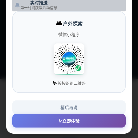
实时推送
🔔
第一时间获取活动信息
🏕️
营地大全
CAMPS
🏔️
户外探索
💰
价格洞察
PRICING
微信小程序
💝
赞助我们
SPONSOR
💬
长按识别二维码
稍后再说
😔 获取俱乐部信息失败
✨
立即体验
Failed to fetch