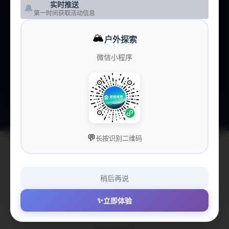
实时推送
🔔
第一时间获取活动信息
🏕️
营地大全
CAMPS
🏔️
户外探索
💰
价格洞察
PRICING
微信小程序
💝
赞助我们
SPONSOR
💬
长按识别二维码
稍后再说
😔 获取俱乐部信息失败
✨
立即体验
Failed to fetch