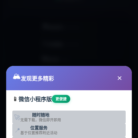
🏠
网站首页
HOMEPAGE
📊
活动数据
ACTIVITIES
🏢
俱乐部
CLUBS
🥾
🏔️
户外线路
ROUTES
×
发现更多精彩
📰
户外资讯
NEWS
📱
微信小程序版
更便捷
🛠️
智能工具
TOOLS
随时随地
🚀
🗺️
无需下载，微信即开即用
地点分析
LOCATIONS
位置服务
📍
基于位置推荐附近活动
☁️
热门地点
DESTINATIONS